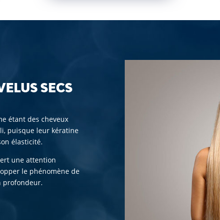
VELUS SECS
me étant des cheveux
, puisque leur kératine
on élasticité.
iert une attention
 stopper le phénomène de
en profondeur.